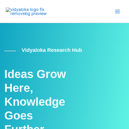
Skip
Main
to
Men
content
Vidyaloka Research Hub
Ideas Grow
Here,
Knowledge
Goes